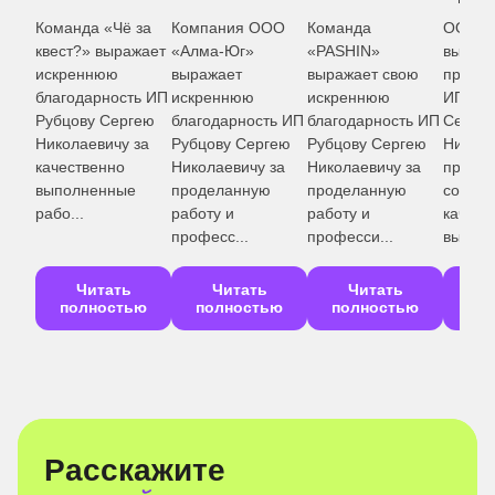
оказан
за
Компания ООО
Команда
ООО «Мраер»
в обла
жает
«Алма-Юг»
«PASHIN»
выражает
внедр
выражает
выражает свою
признательность
сис...
ь ИП
искреннюю
искреннюю
ИП Рубцову
гею
благодарность ИП
благодарность ИП
Сергею
за
Рубцову Сергею
Рубцову Сергею
Николаевичу за
Николаевичу за
Николаевичу за
продуктивное
проделанную
проделанную
сотрудничество и
работу и
работу и
качественное
професс...
професси...
выпо...
Читать
Читать
Читать
Ч
ью
полностью
полностью
полностью
по
Расскажите