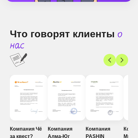
Что говорят клиенты
о
нас
Комп
Фоге
Компа
«FOGE
выраж
благод
Чё
Компания
Компания
Компания
Рубцов
Алма-Юг
PASHIN
Мраер
Никола