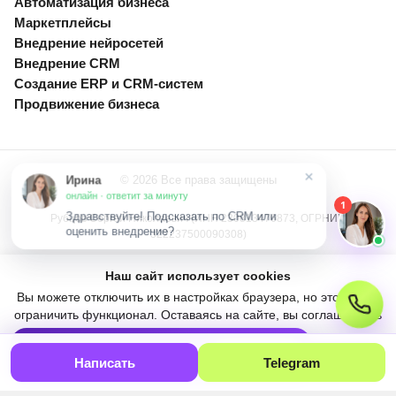
Автоматизация бизнеса
Маркетплейсы
Внедрение нейросетей
Внедрение CRM
Создание ERP и CRM-систем
Продвижение бизнеса
×
Ирина
© 2026 Все права защищены
онлайн · ответит за минуту
1
Здравствуйте! Подсказать по CRM или
Рубцов Сергей Николаевич (ИНН 230813476873, ОГРНИП
оценить внедрение?
322237500090308)
Информация, размещённая на данном сайте, не является публичной
Наш сайт использует cookies
офертой в соответствии со статьями 435−437 ГК РФ.
Вы можете отключить их в настройках браузера, но это может
ограничить функционал. Оставаясь на сайте, вы соглашаетесь
Политика конфиденциальности
с использованием cookies.
Какая система вам подходит?
Подобрать
Понятно
Тест · 1 минута · консультация
Написать
Telegram