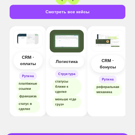
Смотреть все кейсы
CRM ·
CRM ·
Логистика
оплаты
бонусы
Структура
Рутина
Рутина
статусы
платёжные
ближе к
реферальная
ссылки
сделке
механика
франшиза
меньше «где
статус в
груз»
сделке