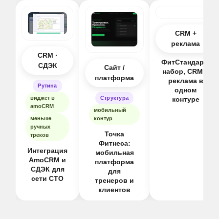
CRM +
реклама
CRM ·
ФитСтандарт:
СДЭК
Сайт /
набор, CRM и
платформа
реклама в
Рутина
одном
виджет в
Структура
контуре
amoCRM
мобильный
меньше
контур
ручных
Точка
треков
Фитнеса:
Интеграция
мобильная
AmoCRM и
платформа
СДЭК для
для
сети СТО
тренеров и
клиентов