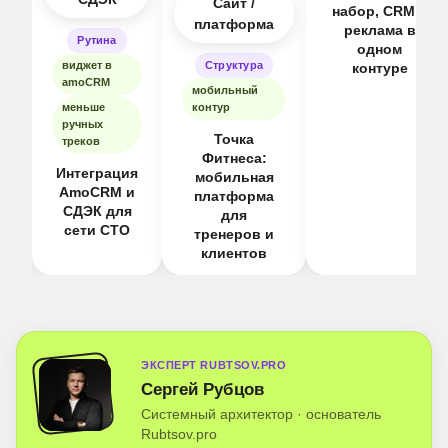
Сайт /
набор, CRM и
платформа
реклама в
Рутина
одном
виджет в
Структура
контуре
amoCRM
мобильный
меньше
контур
ручных
Точка
треков
Фитнеса:
Интеграция
мобильная
AmoCRM и
платформа
СДЭК для
для
сети СТО
тренеров и
клиентов
ЭКСПЕРТ RUBTSOV.PRO
Сергей Рубцов
Системный архитектор · основатель
Rubtsov.pro