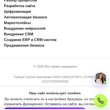
Разбор процессов
Разработка сайта
Цифровизация
Автоматизация бизнеса
Маркетплейсы
Внедрение нейросетей
Внедрение CRM
Создание ERP и CRM-систем
Продвижение бизнеса
© 2026 Все права защищены
Рубцов Сергей Николаевич (ИНН 230813476873, ОГРНИП
322237500090308)
Информация, размещённая на данном сайте, не является публичной
Наш сайт использует cookies
офертой в соответствии со статьями 435−437 ГК РФ.
Вы можете отключить их в настройках браузера, но это может
ограничить функционал. Оставаясь на сайте, вы соглашаетесь
Политика конфиденциальности
с использованием cookies.